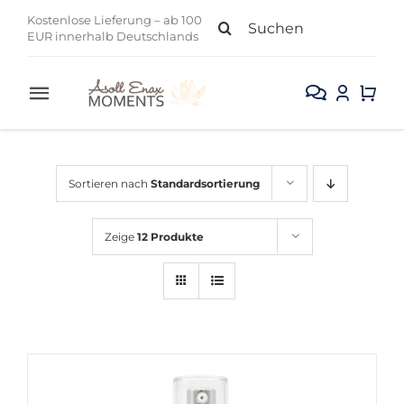
Zum
Suche
Kostenlose Lieferung – ab 100
Inhalt
EUR innerhalb Deutschlands
nach:
springen
Toggle
Navigation
Alle Produkte
Sortieren nach
Standardsortierung
Gesicht
Zeige
12 Produkte
Körper
Kollektion
Sale