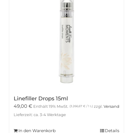
Linefiller Drops 15ml
49,00
€
Enthält 19% MwSt.
zzgl.
Versand
(
3.266,67
€
/ 1 L)
Lieferzeit: ca. 3-4 Werktage
In den Warenkorb
Details