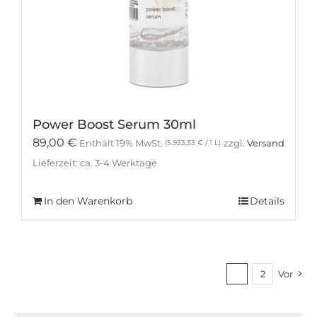
Power Boost Serum 30ml
89,00
€
Enthält 19% MwSt.
zzgl.
Versand
(
5.933,33
€
/ 1 L)
Lieferzeit: ca. 3-4 Werktage
In den Warenkorb
Details
1
2
Vor