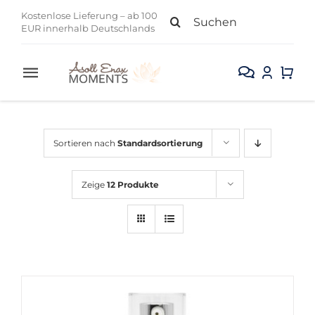
Zum
Suche
Kostenlose Lieferung – ab 100
Inhalt
EUR innerhalb Deutschlands
nach:
springen
Toggle
Navigation
Alle Produkte
Sortieren nach
Standardsortierung
Gesicht
Zeige
12 Produkte
Körper
Kollektion
Sale