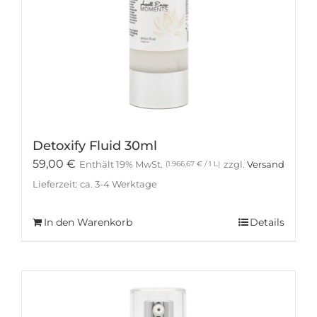
Detoxify Fluid 30ml
59,00
€
Enthält 19% MwSt.
zzgl.
Versand
(
1.966,67
€
/ 1 L)
Lieferzeit: ca. 3-4 Werktage
In den Warenkorb
Details