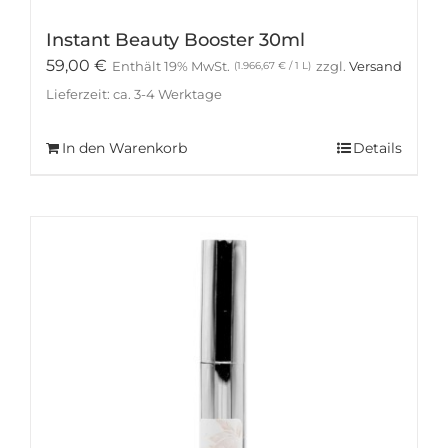
Instant Beauty Booster 30ml
59,00
€
Enthält 19% MwSt.
zzgl.
Versand
(
1.966,67
€
/ 1 L)
Lieferzeit: ca. 3-4 Werktage
In den Warenkorb
Details