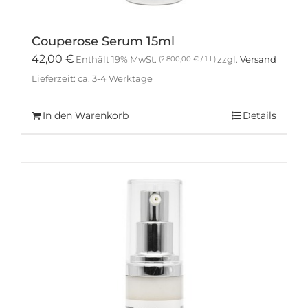
Couperose Serum 15ml
42,00
€
Enthält 19% MwSt.
zzgl.
Versand
(
2.800,00
€
/ 1 L)
Lieferzeit: ca. 3-4 Werktage
In den Warenkorb
Details