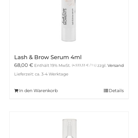
Lash & Brow Serum 4ml
68,00
€
Enthält 19% MwSt.
zzgl.
Versand
(
4.533,33
€
/ 1 L)
Lieferzeit: ca. 3-4 Werktage
In den Warenkorb
Details