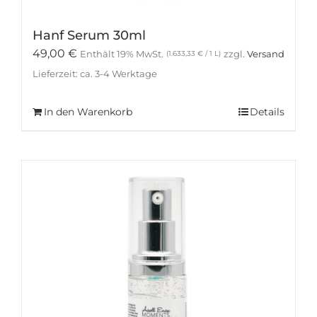
Hanf Serum 30ml
49,00
€
Enthält 19% MwSt.
zzgl.
Versand
(
1.633,33
€
/ 1 L)
Lieferzeit: ca. 3-4 Werktage
In den Warenkorb
Details