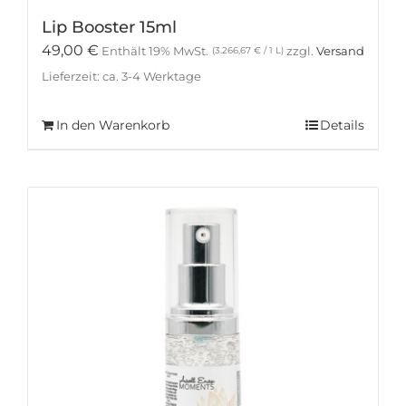
Lip Booster 15ml
49,00
€
Enthält 19% MwSt.
zzgl.
Versand
(
3.266,67
€
/ 1 L)
Lieferzeit: ca. 3-4 Werktage
In den Warenkorb
Details