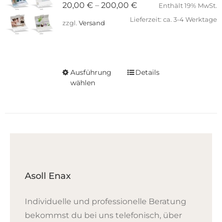
Preisspanne:
20,00
€
–
200,00
€
Enthält 19% MwSt.
20,00 €
Lieferzeit: ca. 3-4 Werktage
zzgl.
Versand
bis
200,00 €
Ausführung
Details
Dieses
wählen
Produkt
weist
mehrere
Varianten
auf.
Die
Optionen
Asoll Enax
können
auf
Individuelle und professionelle Beratung
der
bekommst du bei uns telefonisch, über