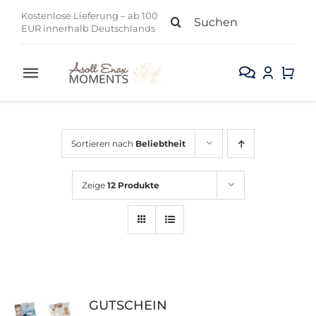
Zum
Suche
Kostenlose Lieferung – ab 100
Inhalt
EUR innerhalb Deutschlands
nach:
springen
Toggle
Navigation
Alle Produkte
Sortieren nach
Beliebtheit
Gesicht
Zeige
12 Produkte
Körper
Kollektion
Sale
GUTSCHEIN