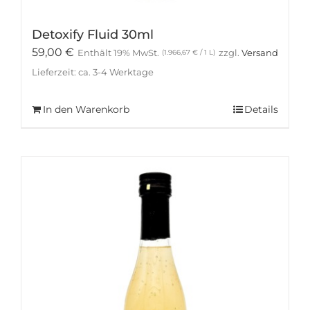
Detoxify Fluid 30ml
59,00
€
Enthält 19% MwSt.
zzgl.
Versand
(
1.966,67
€
/ 1 L)
Lieferzeit: ca. 3-4 Werktage
In den Warenkorb
Details