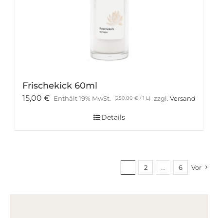
Frischekick 60ml
15,00
€
Enthält 19% MwSt.
zzgl.
Versand
(
250,00
€
/ 1 L)
Details
1
2
…
6
Vor