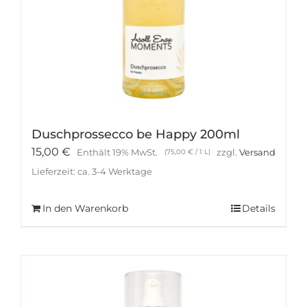
Duschprossecco be Happy 200ml
15,00
€
Enthält 19% MwSt.
zzgl.
Versand
(
75,00
€
/ 1 L)
Lieferzeit: ca. 3-4 Werktage
In den Warenkorb
Details