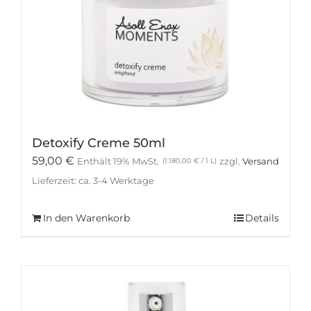
Detoxify Creme 50ml
59,00
€
Enthält 19% MwSt.
zzgl.
Versand
(
1.180,00
€
/ 1 L)
Lieferzeit: ca. 3-4 Werktage
In den Warenkorb
Details