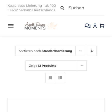
Zum
Suche
Kostenlose Lieferung – ab 100
Inhalt
EUR innerhalb Deutschlands
nach:
springen
Toggle
Navigation
Alle Produkte
Sortieren nach
Standardsortierung
Gesicht
Zeige
12 Produkte
Körper
Kollektion
Sale