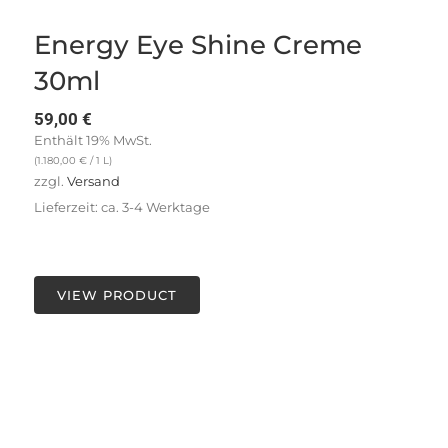
Energy Eye Shine Creme
30ml
59,00
€
Enthält 19% MwSt.
(
1.180,00
€
/ 1 L)
zzgl.
Versand
Lieferzeit: ca. 3-4 Werktage
VIEW PRODUCT