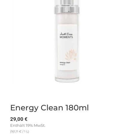
Energy Clean 180ml
29,00
€
Enthält 19% MwSt.
(
161,11
€
/ 1 L)