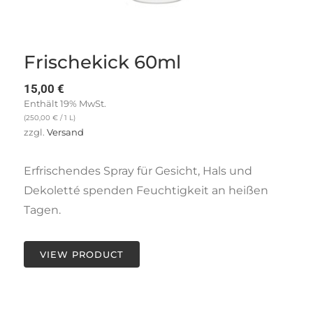
Frischekick 60ml
15,00
€
Enthält 19% MwSt.
(
250,00
€
/ 1 L)
zzgl.
Versand
Erfrischendes Spray für Gesicht, Hals und
Dekoletté spenden Feuchtigkeit an heißen
Tagen.
VIEW PRODUCT