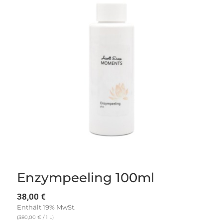
Enzympeeling 100ml
38,00
€
Enthält 19% MwSt.
(
380,00
€
/ 1 L)