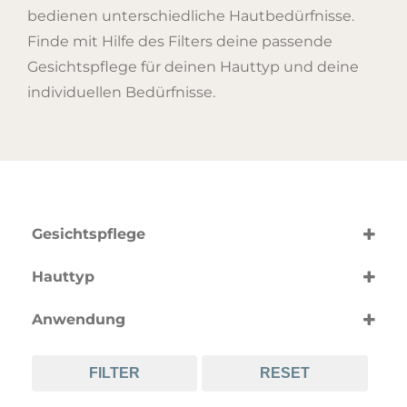
bedienen unterschiedliche Hautbedürfnisse.
Finde mit Hilfe des Filters deine passende
Gesichtspflege für deinen Hauttyp und deine
individuellen Bedürfnisse.
Gesichtspflege
nach Produktart
Hauttyp
Augencreme
(5)
nach Hauttyp
Gesichtscreme
(19)
Anwendung
alle Hauttypen
Gesichtsmaske
(49)
(3)
nach Anwendung
empfindliche Haut
Gesichtsöl
(47)
(1)
FILTER
RESET
Anti-Aging
fettige Haut
Gesichtsreinigung
(23)
(45)
(15)
Anti-Rötungen
junge Haut
Gesichtsserum
(10)
(54)
(18)