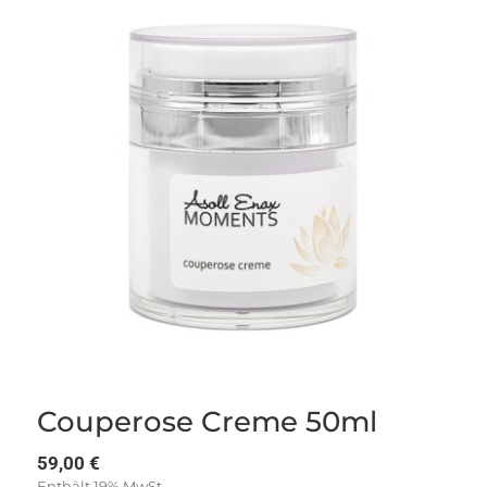
Couperose Creme 50ml
59,00
€
Enthält 19% MwSt.