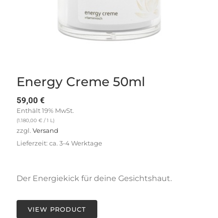
Energy Creme 50ml
59,00
€
Enthält 19% MwSt.
(
1.180,00
€
/ 1 L)
zzgl.
Versand
Lieferzeit: ca. 3-4 Werktage
Der Energiekick für deine Gesichtshaut.
VIEW PRODUCT