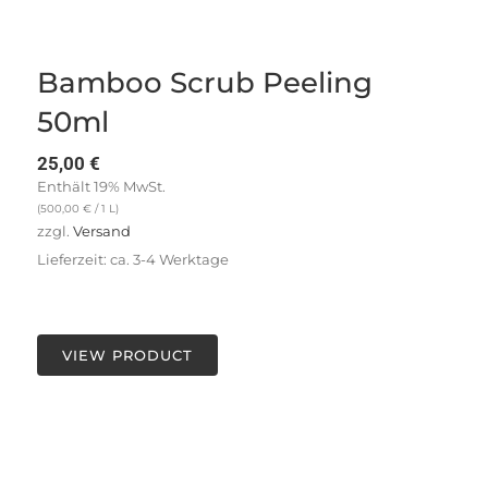
Bamboo Scrub Peeling
50ml
25,00
€
Enthält 19% MwSt.
(
500,00
€
/ 1 L)
zzgl.
Versand
Lieferzeit: ca. 3-4 Werktage
VIEW PRODUCT