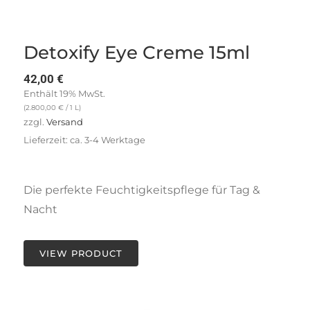
Detoxify Eye Creme 15ml
42,00
€
Enthält 19% MwSt.
(
2.800,00
€
/ 1 L)
zzgl.
Versand
Lieferzeit: ca. 3-4 Werktage
Die perfekte Feuchtigkeitspflege für Tag &
Nacht
VIEW PRODUCT