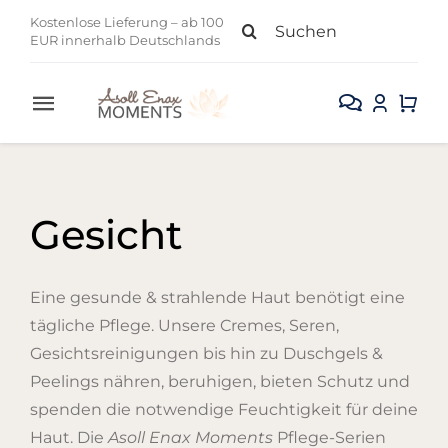
Zum
Suche
Kostenlose Lieferung – ab 100
Inhalt
EUR innerhalb Deutschlands
nach:
springen
Toggle
Navigation
Alle Produkte
Gesicht
Gesicht
Körper
Eine gesunde & strahlende Haut benötigt eine
tägliche Pflege. Unsere Cremes, Seren,
Kollektion
Gesichtsreinigungen bis hin zu Duschgels &
Peelings nähren, beruhigen, bieten Schutz und
Sale
spenden die notwendige Feuchtigkeit für deine
Haut. Die
Asoll Enax Moments
Pflege-Serien