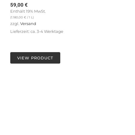
59,00
€
Enthält 19% MwSt.
(
1.180,00
€
/ 1 L)
zzgl.
Versand
Lieferzeit: ca. 3-4 Werktage
VIEW PRODUCT