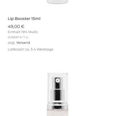
Lip Booster 15ml
49,00
€
Enthält 19% MwSt.
(
3.266,67
€
/ 1 L)
zzgl.
Versand
Lieferzeit: ca. 3-4 Werktage