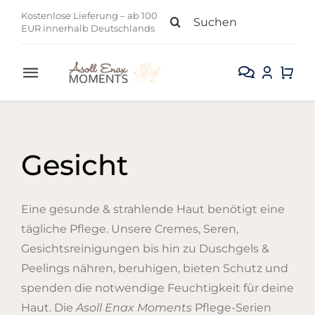
Zum
Suche
Kostenlose Lieferung – ab 100
Inhalt
EUR innerhalb Deutschlands
nach:
springen
Toggle
Navigation
Alle Produkte
Gesicht
Gesicht
Körper
Eine gesunde & strahlende Haut benötigt eine
tägliche Pflege. Unsere Cremes, Seren,
Kollektion
Gesichtsreinigungen bis hin zu Duschgels &
Peelings nähren, beruhigen, bieten Schutz und
Sale
spenden die notwendige Feuchtigkeit für deine
Haut. Die
Asoll Enax Moments
Pflege-Serien