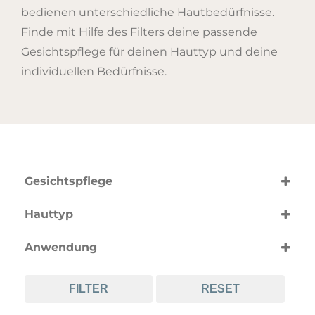
bedienen unterschiedliche Hautbedürfnisse.
Finde mit Hilfe des Filters deine passende
Gesichtspflege für deinen Hauttyp und deine
individuellen Bedürfnisse.
Gesichtspflege
nach Produktart
Hauttyp
Augencreme
(5)
nach Hauttyp
Gesichtscreme
(19)
Anwendung
alle Hauttypen
Gesichtsmaske
(49)
(3)
nach Anwendung
empfindliche Haut
Gesichtsöl
(47)
(1)
FILTER
RESET
Anti-Aging
fettige Haut
Gesichtsreinigung
(23)
(45)
(15)
Anti-Rötungen
junge Haut
Gesichtsserum
(10)
(54)
(18)