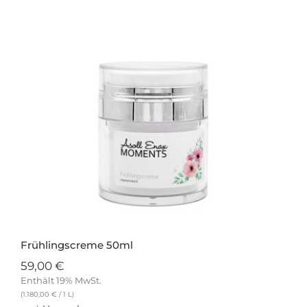
Frühlingscreme 50ml
59,00
€
Enthält 19% MwSt.
(
1.180,00
€
/ 1 L)