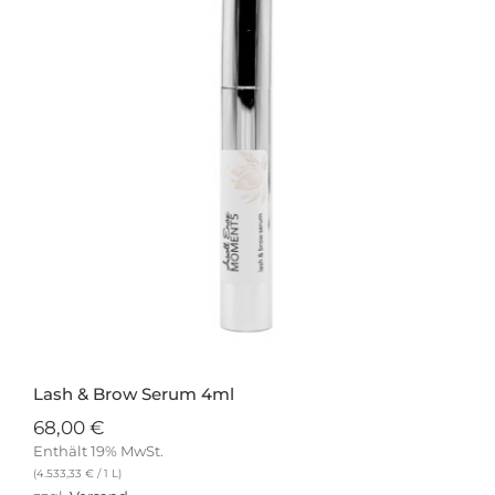
Lash & Brow Serum 4ml
68,00
€
Enthält 19% MwSt.
(
4.533,33
€
/ 1 L)