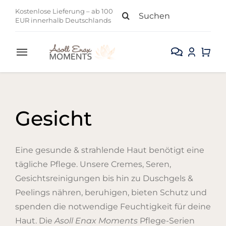
Zum
Suche
Kostenlose Lieferung – ab 100
Inhalt
EUR innerhalb Deutschlands
nach:
springen
Toggle
Navigation
Alle Produkte
Gesicht
Gesicht
Körper
Eine gesunde & strahlende Haut benötigt eine
tägliche Pflege. Unsere Cremes, Seren,
Kollektion
Gesichtsreinigungen bis hin zu Duschgels &
Peelings nähren, beruhigen, bieten Schutz und
Sale
spenden die notwendige Feuchtigkeit für deine
Haut. Die
Asoll Enax Moments
Pflege-Serien