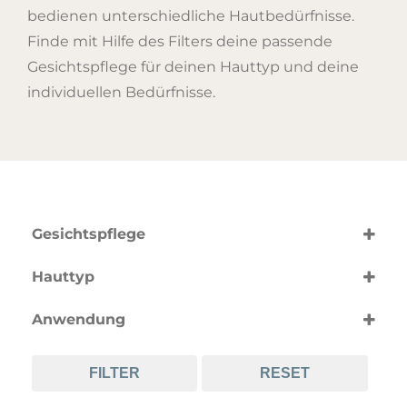
bedienen unterschiedliche Hautbedürfnisse.
Finde mit Hilfe des Filters deine passende
Gesichtspflege für deinen Hauttyp und deine
individuellen Bedürfnisse.
Gesichtspflege
nach Produktart
Hauttyp
Augencreme
(5)
nach Hauttyp
Gesichtscreme
(19)
Anwendung
alle Hauttypen
Gesichtsmaske
(49)
(3)
nach Anwendung
empfindliche Haut
Gesichtsöl
(47)
(1)
FILTER
RESET
Anti-Aging
fettige Haut
Gesichtsreinigung
(23)
(45)
(15)
Anti-Rötungen
junge Haut
Gesichtsserum
(10)
(54)
(18)