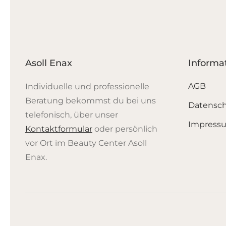
Varianten
auf.
Die
Optionen
Asoll Enax
Informa
können
auf
AGB
Individuelle und professionelle
der
Beratung bekommst du bei uns
Datensc
Produktseite
telefonisch, über unser
gewählt
Impress
Kontaktformular
oder persönlich
werden
vor Ort im Beauty Center Asoll
Enax.