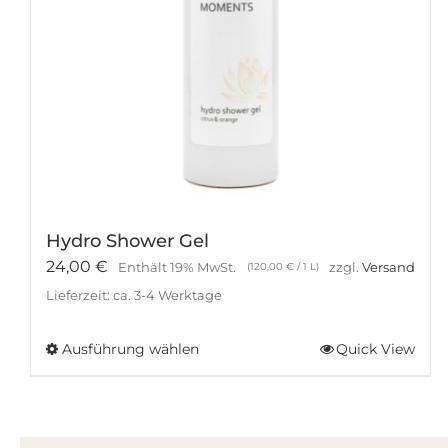
Hydro Shower Gel
24,00
€
Enthält 19% MwSt.
zzgl.
Versand
(
120,00
€
/ 1 L)
Lieferzeit: ca. 3-4 Werktage
Ausführung wählen
Quick View
Dieses
Produkt
weist
mehrere