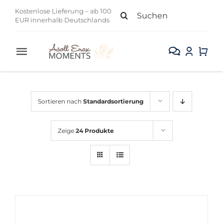
Zum
Suche
Kostenlose Lieferung – ab 100
Inhalt
EUR innerhalb Deutschlands
nach:
springen
Toggle
Navigation
Alle Produkte
Sortieren nach
Standardsortierung
Gesicht
Zeige
24 Produkte
Körper
Kollektion
Sale