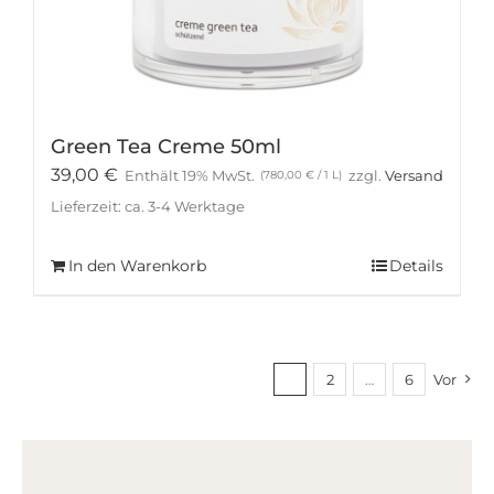
Green Tea Creme 50ml
39,00
€
Enthält 19% MwSt.
zzgl.
Versand
(
780,00
€
/ 1 L)
Lieferzeit: ca. 3-4 Werktage
In den Warenkorb
Details
1
2
…
6
Vor