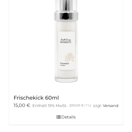
Frischekick 60ml
15,00
€
Enthält 19% MwSt.
zzgl.
Versand
(
250,00
€
/ 1 L)
Details