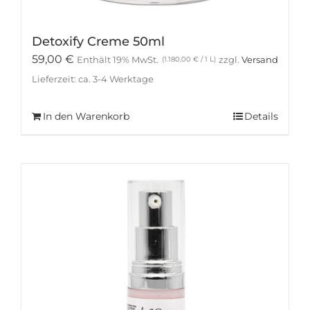
Detoxify Creme 50ml
59,00
€
Enthält 19% MwSt.
zzgl.
Versand
(
1.180,00
€
/ 1 L)
Lieferzeit: ca. 3-4 Werktage
In den Warenkorb
Details