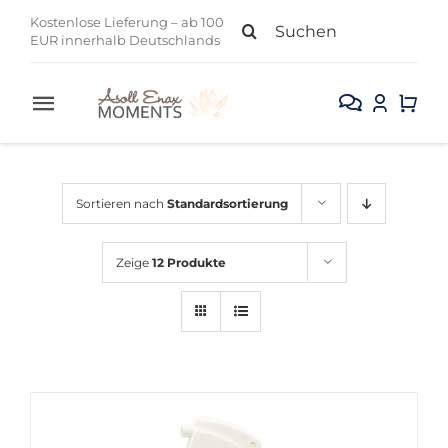
Zum
Suche
Kostenlose Lieferung – ab 100
Inhalt
EUR innerhalb Deutschlands
nach:
springen
Toggle
Navigation
Alle Produkte
Sortieren nach
Standardsortierung
Gesicht
Zeige
12 Produkte
Körper
Kollektion
Sale