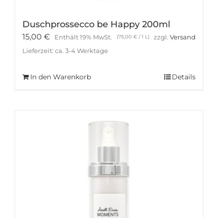
Duschprossecco be Happy 200ml
15,00
€
Enthält 19% MwSt.
zzgl.
Versand
(
75,00
€
/ 1 L)
Lieferzeit: ca. 3-4 Werktage
In den Warenkorb
Details