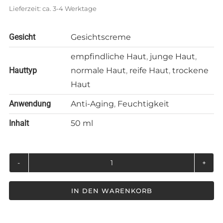
Lieferzeit: ca. 3-4 Werktage
Gesicht
Gesichtscreme
empfindliche Haut
,
junge Haut
,
Hauttyp
normale Haut
,
reife Haut
,
trockene
Haut
Anwendung
Anti-Aging
,
Feuchtigkeit
Inhalt
50 ml
Hanf
Face
IN DEN WARENKORB
Creme
50ml
Menge