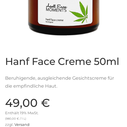
Hanf Face Creme 50ml
Beruhigende, ausgleichende Gesichtscreme für
die empfindliche Haut.
49,00
€
Enthält 19% MwSt.
(
980,00
€
/ 1 L)
zzgl.
Versand