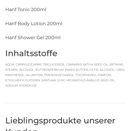
Hanf Tonic 200ml
Hanf Body Lotion 200ml
Hanf Shower Gel 200ml
Inhaltsstoffe
AQUA, CAPRYLIC/CAPRIC TRIGLYCERIDE, CANNABIS SATIVA SEED OIL, BETAINE,
STEARYL ALCOHOL, BUTYROSPERMUM PARKII BUTTER, CETYL ALCOHOL, UREA,
PANTHENOL, ALLANTOIN, PHENOXYETHANOL, TOCOPHEROL, PARFUM,
ETHYLHEXYLGLYCERIN, XANTHAN GUM, HELIANTHUS ANNUUS SEED OIL,
SODIUM HYDROXIDE
Lieblingsprodukte unserer