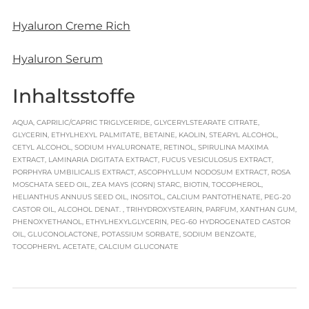
Hyaluron Creme Rich
Hyaluron Serum
Inhaltsstoffe
AQUA, CAPRILIC/CAPRIC TRIGLYCERIDE, GLYCERYLSTEARATE CITRATE,
GLYCERIN, ETHYLHEXYL PALMITATE, BETAINE, KAOLIN, STEARYL ALCOHOL,
CETYL ALCOHOL, SODIUM HYALURONATE, RETINOL, SPIRULINA MAXIMA
EXTRACT, LAMINARIA DIGITATA EXTRACT, FUCUS VESICULOSUS EXTRACT,
PORPHYRA UMBILICALIS EXTRACT, ASCOPHYLLUM NODOSUM EXTRACT, ROSA
MOSCHATA SEED OIL, ZEA MAYS (CORN) STARC, BIOTIN, TOCOPHEROL,
HELIANTHUS ANNUUS SEED OIL, INOSITOL, CALCIUM PANTOTHENATE, PEG-20
CASTOR OIL, ALCOHOL DENAT. , TRIHYDROXYSTEARIN, PARFUM, XANTHAN GUM,
PHENOXYETHANOL, ETHYLHEXYLGLYCERIN, PEG-60 HYDROGENATED CASTOR
OIL, GLUCONOLACTONE, POTASSIUM SORBATE, SODIUM BENZOATE,
TOCOPHERYL ACETATE, CALCIUM GLUCONATE