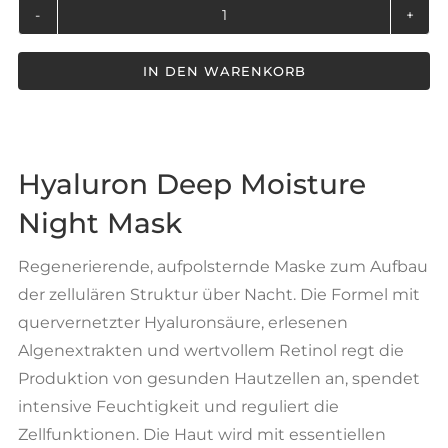
Hyaluron
Deep
IN DEN WARENKORB
Moisture
Night
Mask
50ml
Menge
Hyaluron Deep Moisture
Night Mask
Regenerierende, aufpolsternde Maske zum Aufbau
der zellulären Struktur über Nacht. Die Formel mit
quervernetzter Hyaluronsäure, erlesenen
Algenextrakten und wertvollem Retinol regt die
Produktion von gesunden Hautzellen an, spendet
intensive Feuchtigkeit und reguliert die
Zellfunktionen. Die Haut wird mit essentiellen