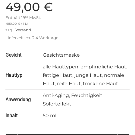
49,00
€
Enthält 19% MwSt.
(
980,00
€
/ 1 L)
zzgl.
Versand
Lieferzeit: ca. 3-4 Werktage
Gesicht
Gesichtsmaske
alle Hauttypen
,
empfindliche Haut
,
Hauttyp
fettige Haut
,
junge Haut
,
normale
Haut
,
reife Haut
,
trockene Haut
Anti-Aging
,
Feuchtigkeit
,
Anwendung
Soforteffekt
Inhalt
50 ml