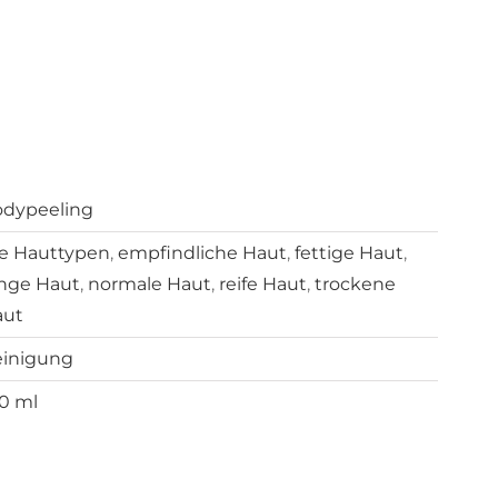
dypeeling
le Hauttypen
,
empfindliche Haut
,
fettige Haut
,
nge Haut
,
normale Haut
,
reife Haut
,
trockene
aut
inigung
0 ml