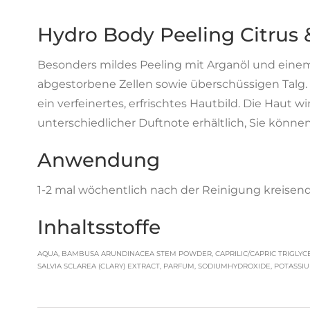
Hydro Body Peeling Citrus
Besonders mildes Peeling mit Arganöl und einem 
abgestorbene Zellen sowie überschüssigen Talg. 
ein verfeinertes, erfrischtes Hautbild. Die Haut w
unterschiedlicher Duftnote erhältlich, Sie könn
Anwendung
1-2 mal wöchentlich nach der Reinigung kreise
Inhaltsstoffe
AQUA, BAMBUSA ARUNDINACEA STEM POWDER, CAPRILIC/CAPRIC TRIGLYCER
SALVIA SCLAREA (CLARY) EXTRACT, PARFUM, SODIUMHYDROXIDE, POTASS