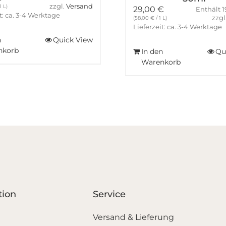
zzgl.
Versand
1 L)
29,00
€
Enthält 
t: ca. 3-4 Werktage
zzgl
(
58,00
€
/ 1 L)
Lieferzeit: ca. 3-4 Werktage
n
Quick View
nkorb
In den
Qu
Warenkorb
tion
Service
Versand & Lieferung