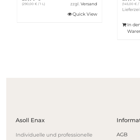
zzgl.
Versand
(
290,00
€
/ 1 L)
(
145,00
€
/ 
Lieferzei
Quick View
In de
Ware
Asoll Enax
Informa
AGB
Individuelle und professionelle