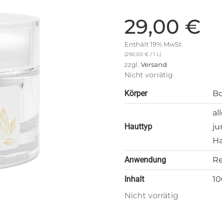
29,00
€
Enthält 19% MwSt.
(
290,00
€
/ 1 L)
zzgl.
Versand
Nicht vorrätig
Körper
Bo
al
Hauttyp
ju
H
Anwendung
Re
Inhalt
10
Nicht vorrätig