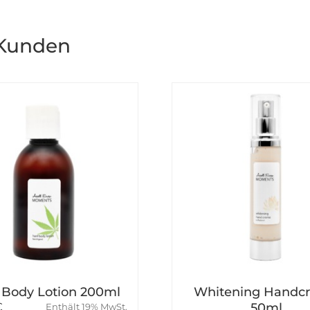
 Kunden
 Body Lotion 200ml
Whitening Handc
€
50ml
Enthält 19% MwSt.