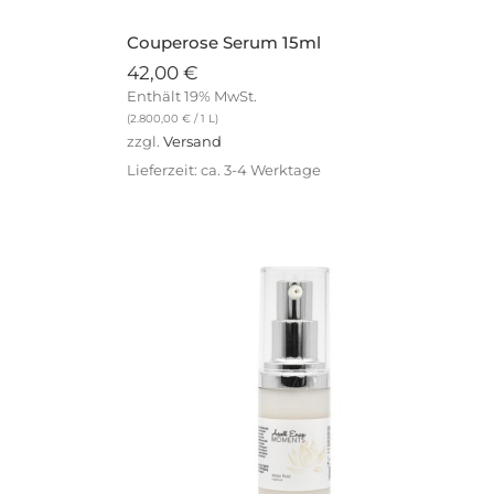
Couperose Serum 15ml
42,00
€
Enthält 19% MwSt.
(
2.800,00
€
/ 1 L)
zzgl.
Versand
Lieferzeit: ca. 3-4 Werktage