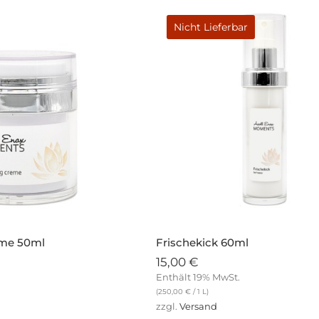
Nicht Lieferbar
eme 50ml
Frischekick 60ml
15,00
€
Enthält 19% MwSt.
(
250,00
€
/ 1 L)
zzgl.
Versand