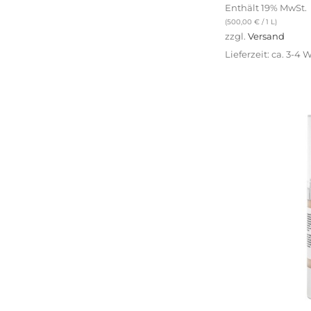
Enthält 19% MwSt.
Detox
(4)
(
500,00
€
/ 1 L)
Feuchtigkeit
(50)
zzgl.
Versand
Lippenpflege
(1)
Lieferzeit: ca. 3-4
Männerhaut
(1)
Maske
(2)
Pigmentstörungen
(6)
Reinigung
(29)
Soforteffekt
(5)
Sonnenschutz
(1)
Unreine Haut / Akne
(2)
Wimpern Serum
(1)