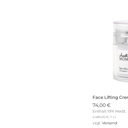
Face Lifting Cr
74,00
€
Enthält 19% MwSt.
(
1.480,00
€
/ 1 L)
zzgl.
Versand