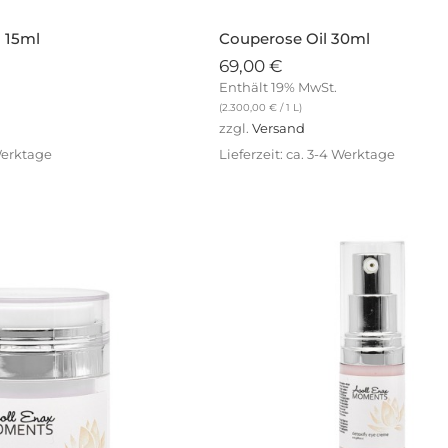
 15ml
Couperose Oil 30ml
69,00
€
Enthält 19% MwSt.
(
2.300,00
€
/ 1 L)
zzgl.
Versand
 Werktage
Lieferzeit: ca. 3-4 Werktage