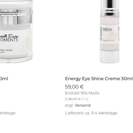
50ml
Energy Eye Shine Creme 30ml
59,00
€
Enthält 19% MwSt.
(
1.180,00
€
/ 1 L)
zzgl.
Versand
 Werktage
Lieferzeit: ca. 3-4 Werktage