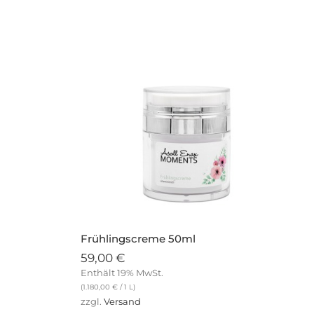
Frühlingscreme 50ml
59,00
€
Enthält 19% MwSt.
(
1.180,00
€
/ 1 L)
zzgl.
Versand