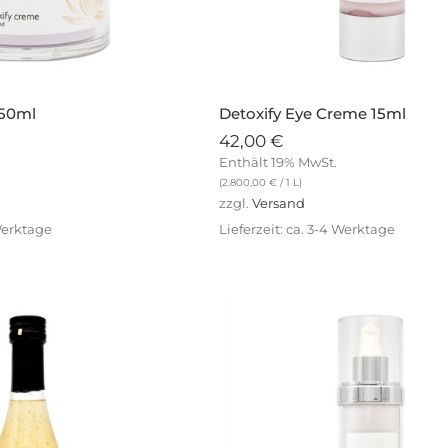
 50ml
Detoxify Eye Creme 15ml
42,00
€
Enthält 19% MwSt.
(
2.800,00
€
/ 1 L)
zzgl.
Versand
 Werktage
Lieferzeit: ca. 3-4 Werktage