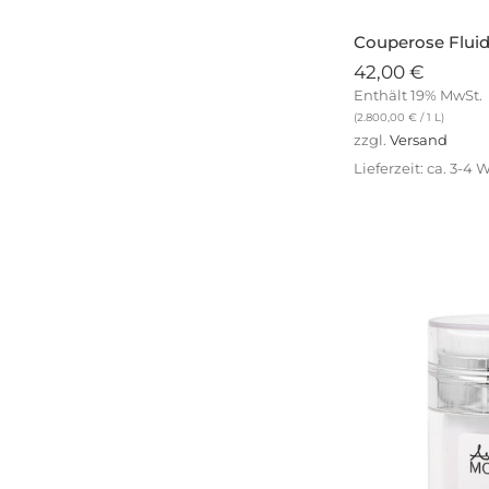
Couperose Fluid
42,00
€
Enthält 19% MwSt.
(
2.800,00
€
/ 1 L)
zzgl.
Versand
Lieferzeit: ca. 3-4