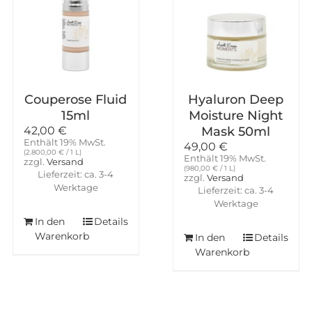
Couperose Fluid
Hyaluron Deep
15ml
Moisture Night
42,00
€
Mask 50ml
Enthält 19% MwSt.
49,00
€
(
2.800,00
€
/ 1 L)
Enthält 19% MwSt.
zzgl.
Versand
(
980,00
€
/ 1 L)
Lieferzeit: ca. 3-4
zzgl.
Versand
Werktage
Lieferzeit: ca. 3-4
Werktage
In den
Details
Warenkorb
In den
Details
Warenkorb