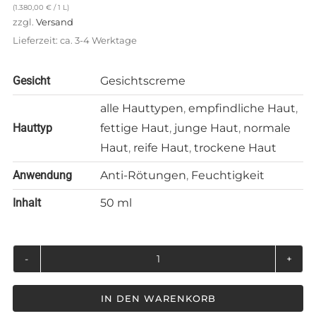
(
1.380,00
€
/ 1 L)
zzgl.
Versand
Lieferzeit: ca. 3-4 Werktage
Gesicht
Gesichtscreme
alle Hauttypen
,
empfindliche Haut
,
Hauttyp
fettige Haut
,
junge Haut
,
normale
Haut
,
reife Haut
,
trockene Haut
Anwendung
Anti-Rötungen
,
Feuchtigkeit
Inhalt
50 ml
Stressless
Creme
IN DEN WARENKORB
Rich